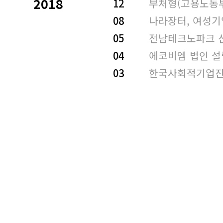
2018
12
부처형(고용노동
08
나라장터, 여성기
05
전남테크노파크 
04
에코비엠 법인 설
03
한국사회적기업진