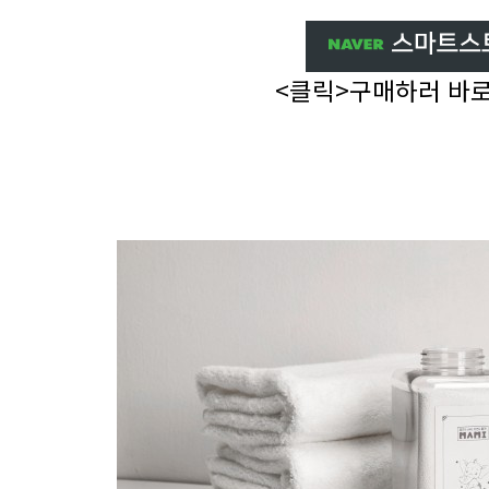
<클릭>구매하러 바